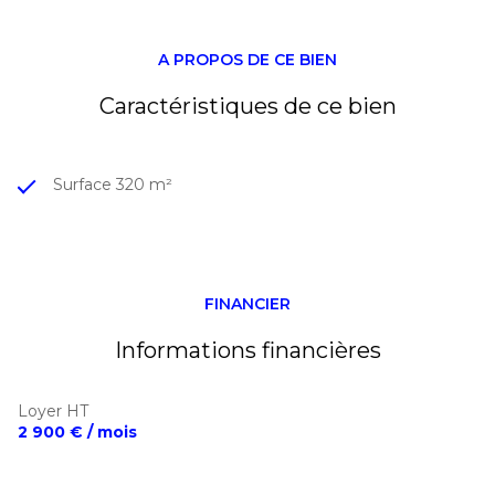
preneur
Localisation
: Garidech
Dossier complet et informations complémentaires
A PROPOS DE CE BIEN
sur demande
Caractéristiques de ce bien
Surface 320 m²
FINANCIER
Informations financières
Loyer HT
2 900 € / mois