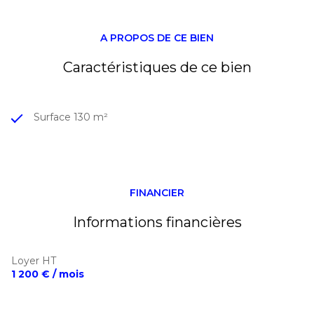
Localisation
: Garidech
Dossier complet et informations complémentaires
sur demande
A PROPOS DE CE BIEN
Caractéristiques de ce bien
Surface 130 m²
FINANCIER
Informations financières
Loyer HT
1 200 € / mois