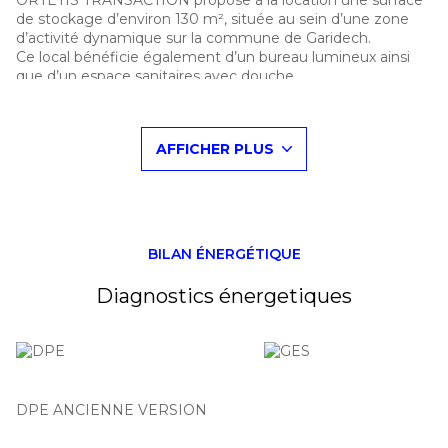
ORTÉTIS TRANSACTION propose à la location une surface
de stockage d’environ 130 m², située au sein d’une zone
d’activité dynamique sur la commune de Garidech.
Ce local bénéficie également d’un bureau lumineux ainsi
que d’un espace sanitaires avec douche.
Il est équipé d’une grande porte sectionnelle et dispose
d’une hauteur sous plafond pouvant atteindre 6,50 mètres.
Services
AFFICHER PLUS
-Fibre
-Parking
-Climatisation réversible dans le bureau
Points forts
-Flexibilité d'usage
-Environnement économique dynamique
BILAN ÉNERGÉTIQUE
-Accès facile aux axes routiers
Disponibilité
: Immédiate
Diagnostics énergetiques
Bail commercial 3-6-9 ans
Conditions financières :
-Loyer : 1 200 € HT HC / mois
-Dépôt de garantie : 2 400 €
-Absence de charges
-Provisions sur taxe foncière : nous consulter
DPE ANCIENNE VERSION
-Honoraires de 15% du loyer annuel HT HC à la charge du
preneur