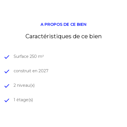
Produit rare sur le secteur
Idéal artisan, PME, activité mixte bureaux / stockage
Livraison prévisionnelle
:
18 mois après signature
Conditions financ
ières :
A PROPOS DE CE BIEN
-Prix de vente de 375.000 € Ht
-Honoraires de 6% du prix de vente HT à la charge du
Caractéristiques de ce bien
preneur
Localisation
: Drémil-Lafage – ZAC de la Mouyssaguèse
Surface 250 m²
Dossier complet et plans sur demande
construit en 2027
2 niveau(x)
1 étage(s)