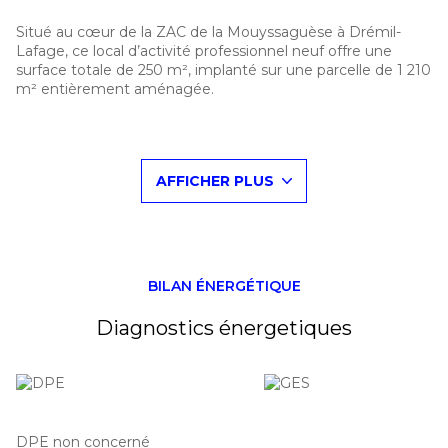
Situé au cœur de la ZAC de la Mouyssaguèse à Drémil-
Lafage, ce local d’activité professionnel neuf offre une
surface totale de 250 m², implanté sur une parcelle de 1 210
m² entièrement aménagée.
Surface
200 m² au sol (stockage)
50 m² à l’étage (mezzanine)
AFFICHER PLUS
Bâtiment
Construction neuve en structure métallique
Menuiseries aluminium
Grande porte sectionnelle de 3 m x 3,50 m, idéale pour
activités artisanales, industrielles, services ou logistiques
Livré brut
BILAN ÉNERGÉTIQUE
Extérieurs
Terrain entièrement clos
Diagnostics énergetiques
Espaces verts aménagés
4 places de stationnement privatives
Parkings entièrement goudronnés
Atouts
Environnement économique dynamique
Accès facile aux axes routiers
DPE non concerné