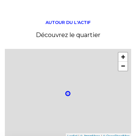
entrepot
200 m²
mezzanine
50 m²
AUTOUR DU L'ACTIF
Découvrez le quartier
+
−
Leaflet
|
©
Maps
|
© OpenStreetMap
Jawg