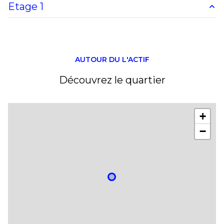
Etage 1
entrepot
200 m²
accueil
55 m²
mezzanine
55 m²
AUTOUR DU L'ACTIF
Découvrez le quartier
+
−