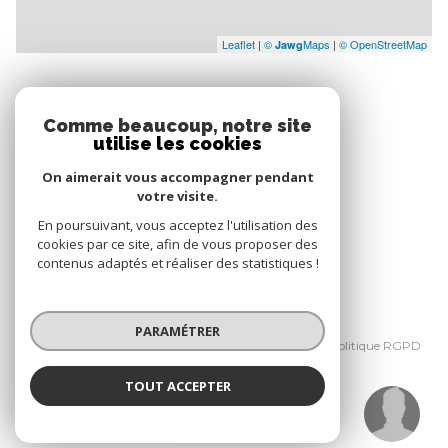
Leaflet
|
©
Maps
|
© OpenStreetMap
Jawg
Comme beaucoup, notre site
utilise les cookies
NOS RÉSEAUX
On aimerait vous accompagner pendant
Nous suivre
votre visite.
En poursuivant, vous acceptez l'utilisation des
cookies par ce site, afin de vous proposer des
contenus adaptés et réaliser des statistiques !
© 2026 | Tous droits réservés
PARAMÉTRER
Nos honoraires
Mentions légales
Politique RGPD
Cookies
TOUT ACCEPTER
Réalisé par :
Gaston-Louis VIRLEUX
Négociateur