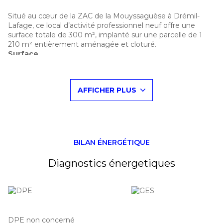
Situé au cœur de la ZAC de la Mouyssaguèse à Drémil-
Lafage, ce local d’activité professionnel neuf offre une
surface totale de 300 m², implanté sur une parcelle de 1
210 m² entièrement aménagée et cloturé.
Surface
- 250 m² au sol (stockage / Bureau possibles)- 50 m² à
l’étage (mezzanine / bureaux possibles)
AFFICHER PLUS
Bâtiment
- Construction neuve en structure métallique
- Menuiseries aluminium
- Grande porte sectionnelle de 3 m x 3,50 m, idéale pour
activités artisanales, industrielles, services ou logistiques
- Livré brut avec possibilité d’aménagement personnalisé
BILAN ÉNERGÉTIQUE
selon les besoins de l’acquéreur
Extérieurs
Diagnostics énergetiques
- Terrain entièrement clos
-Espaces verts aménagés
-9 places de stationnement privatives
-Zone de stockage extérieur possible, entièrement
goudronnée
DPE non concerné