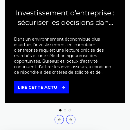
Investissement d’entreprise :
sécuriser les décisions dans
un marché exigeant
Dans un environnement économique plus
incertain, l’investissement en immobilier
d’entreprise requiert une lecture précise des
marchés et une sélection rigoureuse des
opportunités. Bureaux et locaux d’activité
continuent d’attirer les investisseurs, à condition
de répondre à des critères de solidité et de
performance clairement identifiés. Des critères
d’investissement renforcés La qualité de
LIRE CETTE ACTU
l’emplacement, la nature des locataires, la durée
des engagements et la capacité de l’actif à
s’adapter aux évolutions réglementaires sont
désormais déterminantes. L’analyse du couple
rendement / risque s’inscrit dans une logique de
long terme, intégrant les enjeux de durabilité et
de valorisation future. Cette sélectivité accrue
contribue à structurer un marché plus mature, où