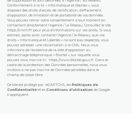
de suppression et sont destinées à l'Agence / au Réseau.
Conformément à la loi « informatique et libertés », vous
disposez des droits d’accès, de rectification, d’effacement,
d’opposition, de limitation et de portabilité de vos données.
Vous pouvez retirer votre consentement à tout moment en
contactant directement l’Agence / Le Réseau. Consultez le site
https://cnil.fr/fr
pour plus d’informations sur vos droits. Si vous
estimez, après avoir contacté l'Agence / le Réseau, que vos
droits « Informatique et Libertés » ne sont pas respectés, vous
pouvez adresser une réclamation à la CNIL. Nous vous
informons de l’existence de la liste d'opposition au
démarchage téléphonique « Bloctel », sur laquelle vous
pouvez vous inscrire ici :
https://www.bloctel.gouv.fr
. Dans le
cadre de la protection des Données personnelles, nous vous
invitons à ne pas inscrire de Données sensibles dans le
champ de saisie libre.
Ce site est protégé par reCAPTCHA, les
Politiques de
Confidentialité
et es
Conditions d'utilisation
de Google
s'appliquent.