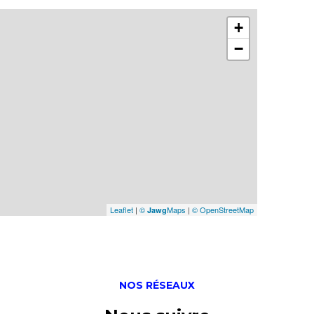
+
−
Leaflet
|
©
Maps
|
© OpenStreetMap
Jawg
NOS RÉSEAUX