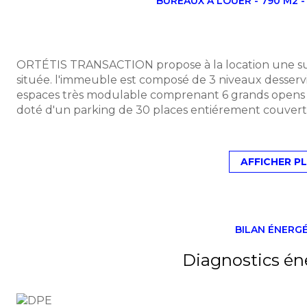
BUREAUX A LOUER - 790 M2 -
ORTÉTIS TRANSACTION propose à la location une su
située. l'immeuble est composé de 3 niveaux desserv
espaces très modulable comprenant 6 grands opens sp
doté d'un parking de 30 places entiérement couvert 
une grande terrasse développant 165 m² surplombant
moments conviviaux.
Situé à l’entrée de la zone commerciale de Labège,
AFFICHER P
du sud-est toulousain, l’immeuble bénéficie d’une exce
prochainement desservi par la ligne B du métro, renf
Bail commercial 3/6/9 ans
Conditions financières :
BILAN ÉNERG
-Loyer : 9 220 € HT HC / mois
-Dépôt de garantie : 27 660 €
Diagnostics én
-Provisions sur charges : 992 € HT / mois
-Provisions sur taxe foncière : 19 800 €
-Honoraires de 15% du loyer annuel HT HC à la char
A 20 minutes de l'aéroprt de Blagnac