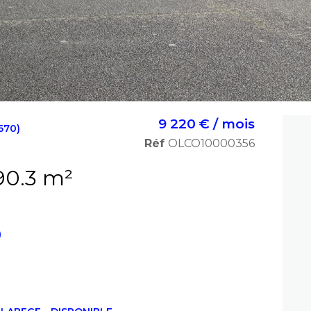
9 220 € / mois
670)
Réf
OLCO10000356
Bureaux 790.3 m²