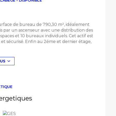
 LABEGE - DISPONIBLE
rface de bureau de 790,30 m², idéalement
is par un ascenseur avec une distribution des
aces et 10 bureaux individuels. Cet actif est
et sécurisé. Enfin au 2éme et dernier étage,
 les environs vous attend pour des
 dans un environnement tertiaire dynamique
LUS
llente visibilité. Le secteur sera
orçant encore son attractivité.
ÉTIQUE
ergetiques
ge du preneur