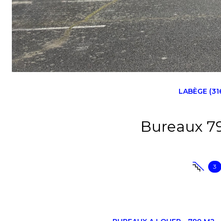
LABÈGE (31
3