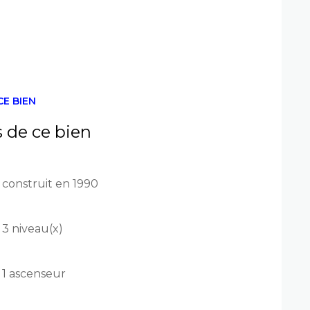
ise souhaitant s’implanter ou bénéficier
ns un secteur tertiaire reconnu, bénéficiant
CE BIEN
s de ce bien
construit en 1990
3 niveau(x)
1 ascenseur