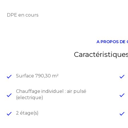
Ces bureaux conviendront parfaitement à une entrepr
d'espaces parfaitement adaptés à son exploitation da
DPE en cours
d’un accès rapide à Toulouse et aux grands axes.
Points forts :
-Modularité de de la surface
-Environnement
A PROPOS DE 
-Terrasse
-Exploitation immédiate
Caractéristique
-Proximité commerces/services
-Proximité transport en commun
Surface 790,30 m²
Chauffage individuel : air pulsé
(electrique)
2 étage(s)