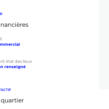
ER
inancières
il
mmercial
nt état des lieux
n renseigné
'ACTIF
 quartier